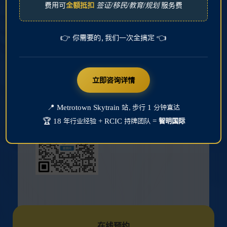
费用可
全额抵扣
签证/移民/教育/规划
服务费
We’d happy to hear from you.
👉 你需要的，我们一次全搞定 👈
T
778-783-0123
E
info@bissi.ca
A
406 – 6378 Silver Ave
立即咨询详情
Burnaby, BC, V5H 0J2
微信扫码
📍 Metrotown Skytrain 站，步行 1 分钟直达
🏆 18 年行业经验 + RCIC 持牌团队 =
智明国际
在线预约