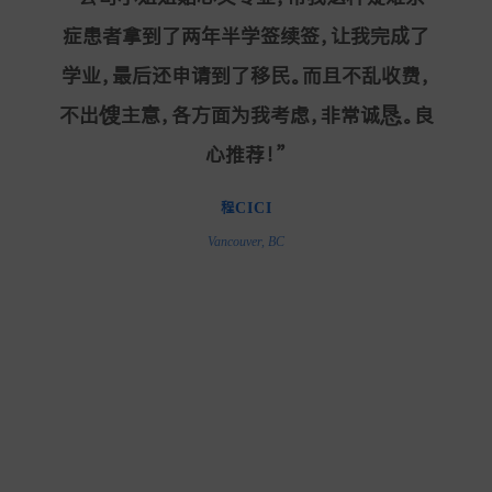
美签和加拿大学签以及我的延期签证都在贵
症患者拿到了两年半学签续签，让我完成了
简化繁琐步骤与程序，展现出了高水平的业
me get the UK visa very soon and they
高中申请大学到毕业后的工签及团聚 我都
application of my daughter's China
非常感谢”
妥”
很信任的交给了智明团队。大家也很负责 文
学业，最后还申请到了移民。而且不乱收费，
公司办理成功。服务周到，工作细心，办理及
务能力；员工
are very patient with me, pick them if
visa. They are professional, efficient
拥有生活方面多层次广泛的经
不出馊主意，各方面为我考虑，非常诚恳。良
and knowledgable. We received the visa
时。学业规划方面也给予了孩子很多很好的
件都顺利办理了。哪怕有段时间我在中国，
验和人脉，只有自己想不到，没有智明做不
you wanna apply for any visa!!"
时差导致他们不在工作时间内，遇到问题都
到。在智明的帮助下，我成功进入
within a couple of weeks since we
建议。五星好评。”
心推荐！”
ubc学府；
LORRAINE TANG
会很快沟通解决。期间每当我有不太懂的小
还为我解决了生活中关于雅思、
initiated our application. They are
别国签证、
Burnaby, BC
程CICI
法律、交通乃至情感方面的琐事。
文件需要申请，智明会额外帮忙。真心推荐
super patient in answering all my
选择智明，
Vancouver, BC
questions. I highly recommend them to
您很明智！
～
anyone who requires visa/immigration
related support and services!"