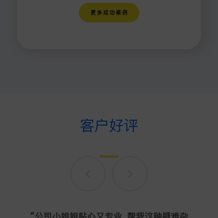
更多成功案例
客户好评
“靠谱 很顺利的拿到了加签和澳大利亚签证
“我这几年申请学校办签证都找智明 非常稳
“BISSI 有非常专业的签证服务，我孩子的
“公司小姐姐贴心又专业，帮我这种疑难杂
"Excellent service ever!! They helped
从第一次委托智明到现在已经快8年了，从
智明国际是留学移民行业的佼佼者，他们
"BISSI has helped me with the