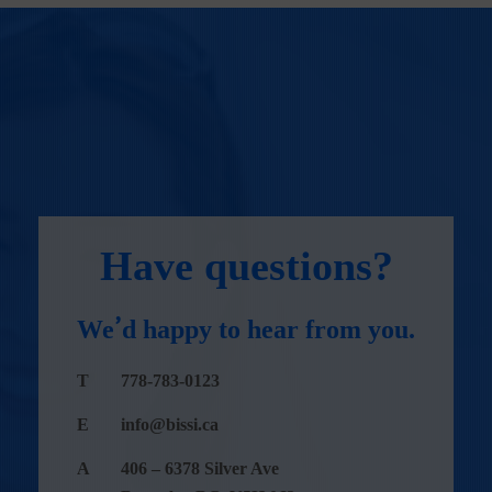
Have questions?
We’d happy to hear from you.
T
778-783-0123
E
info@bissi.ca
A
406 – 6378 Silver Ave