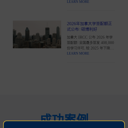
人需要满足哪些条件才能顺利获
LEARN MORE
批？一文看懂最新政策。
2026年加拿大学签配额正
式公布：硕博利好
加拿大 IRCC 公布 2026 年学
签配额：全国最多签发 408,000
份学习许可，较 2025 年下降
7%。公立硕博全面免
LEARN MORE
PAL/TAL，K–12 继续豁免。本
科、专科和私校仍需 PAL，配额
仅 180,000，省级名额竞争激
烈。各省学签数量与申请空间最
新数据一次整理。
成功案例