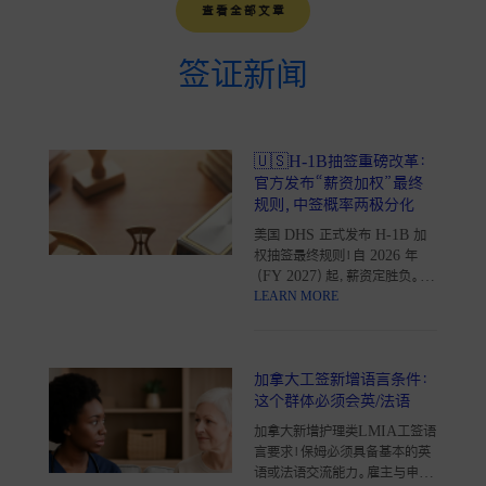
查看全部文章
签证新闻
🇺🇸H-1B抽签重磅改革：
官方发布“薪资加权”最终
规则，中签概率两极分化
美国 DHS 正式发布 H-1B 加
权抽签最终规则！自 2026 年
（FY 2027）起，薪资定胜负。深
度解析官方 Table 13 数据：
LEARN MORE
Level 1 中签率降至 15.29%，
Level 4 升至 61.16%。包含反
作弊条款解析、10 万美元附加
加拿大工签新增语言条件：
费背景及留学生应对建议。立即
了解如何提前规划您的身份申
这个群体必须会英/法语
请。
加拿大新增护理类LMIA工签语
言要求！保姆必须具备基本的英
语或法语交流能力。雇主与申请