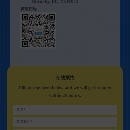
Burnaby, BC, V5H 0J2
微信扫码
在线预约
Fill out the form below and we will get in touch
within 24 hours.