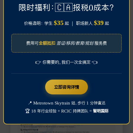
限时福利：🇨🇦报税0成本？
工签
访客
学签
$35
$39
价格透明： 学生
起 ｜ 职场新人
起
费用可
全额抵扣
签证/移民/教育/规划
服务费
👉 你需要的，我们一次全搞定 👈
立即咨询详情
📍 Metrotown Skytrain 站，步行 1 分钟直达
🏆 18 年行业经验 + RCIC 持牌团队 =
智明国际