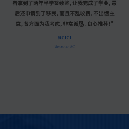
申请大学到毕业后的工签及团聚 我都很信任的
者拿到了两年半学签续签，让我完成了学业，最
繁琐步骤与程序，展现出了高水平的业务能力；
和加拿大学签以及我的延期签证都在贵公司办
of my daughter's China visa. They are
常感谢”
员工
理成功。服务周到，工作细心，办理及时。学业规
交给了智明团队。大家也很负责 文件都顺利办
professional, efficient and knowledgable.
后还申请到了移民。而且不乱收费，不出馊主
拥有生活方面多层次广泛的经验和人脉，只
有自己想不到，没有智明做不到。在智明的帮助
理了。哪怕有段时间我在中国，时差导致他们不
划方面也给予了孩子很多很好的建议。五星好
意，各方面为我考虑，非常诚恳。良心推荐！”
We received the visa within a couple of
在工作时间内，遇到问题都会很快沟通解决。期
下，我成功进入
weeks since we initiated our application.
ubc学府；还为我解决了生活中
评。”
程CICI
间每当我有不太懂的小文件需要申请，智明会额
They are super patient in answering all my
关于雅思、
别国签证、法律、交通乃至情感方面
Vancouver, BC
questions. I highly recommend them to
的琐事。
外帮忙。真心推荐～
选择智明，
您很明智！
anyone who requires visa/immigration
related support and services!"