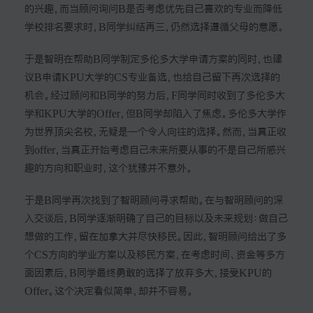
的兴趣，而当顾问询问B是否考虑优先自己喜欢的专业而降低
学校排名要求时，B同学纠结再三，仍然选择遵循父母的意愿。
于是智明在帮助B同学制定多伦多大学申请方案的同时，也建
议B申请KPU大学的CS专业备选，也给自己留下再次选择的
机会。经过顾问和B同学的努力后，F同学同时收到了多伦多大
学和KPU大学的Offer，但B同学却陷入了焦虑。多伦多大学作
为世界顶尖名校，无疑是一个令人向往的选择。然而，当真正收
到offer，当真正开始考虑自己未来所要从事的不是自己所感兴
趣的方向和职业时，这个犹豫并不意外。
于是B同学再次找到了智明顾问寻求帮助。在与智明顾问的深
入交谈后，B同学逐渐明确了自己的目标以及未来规划：做自己
想做的工作，留在加拿大并尽快移民。因此，智明顾问给出了多
个CS方向的学业方案以及移民方案，在考虑时间、资金等多方
面因素后，B同学最终勇敢的选择了放弃多大，接受KPU的
Offer。这个决定看似简单，却并不容易。