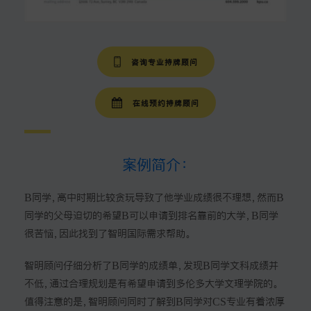
咨询专业持牌顾问
在线预约持牌顾问
案例简介：
B同学，高中时期比较贪玩导致了他学业成绩很不理想，然而B
同学的父母迫切的希望B可以申请到排名靠前的大学，B同学
很苦恼，因此找到了智明国际需求帮助。
智明顾问仔细分析了B同学的成绩单，发现B同学文科成绩并
不低，通过合理规划是有希望申请到多伦多大学文理学院的。
值得注意的是，智明顾问同时了解到B同学对CS专业有着浓厚