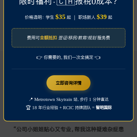
限时福利：🇨🇦报税0成本？
300W存款证明，拒签原因竟是资金不足
“天选之子”的续签之路
$35
$39
价格透明： 学生
起 ｜ 职场新人
起
案例分析
,
疑难签证
案例分析
,
疑难签证
费用可
全额抵扣
签证/移民/教育/规划
服务费
👉 你需要的，我们一次全搞定 👈
客户好评
立即咨询详情
📍 Metrotown Skytrain 站，步行 1 分钟直达
🏆 18 年行业经验 + RCIC 持牌团队 =
智明国际
“我这几年申请学校办签证都找智明 非常稳妥”
"BISSI has helped me with the application
“BISSI 有非常专业的签证服务，我孩子的美签
“公司小姐姐贴心又专业，帮我这种疑难杂症患
“靠谱 很顺利的拿到了加签和澳大利亚签证 非
从第一次委托智明到现在已经快8年了，从高中
智明国际是留学移民行业的佼佼者，他们简化