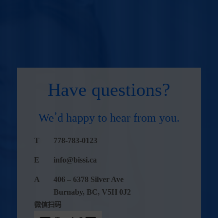
Have questions?
We’d happy to hear from you.
T
778-783-0123
E
info@bissi.ca
A
406 – 6378 Silver Ave
Burnaby, BC, V5H 0J2
微信扫码