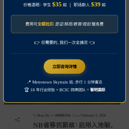
$35
$39
价格透明： 学生
起 ｜ 职场新人
起
板”。
READ MORE
费用可
全额抵扣
签证/移民/教育/规划
服务费
👉 你需要的，我们一次全搞定 👈
立即咨询详情
📍 Metrotown Skytrain 站，步行 1 分钟直达
🏆 18 年行业经验 + RCIC 持牌团队 =
智明国际
By
Roxy Du
In
持牌顾问说
Posted
February 5, 2026
NB省移民新政：启用入池制，