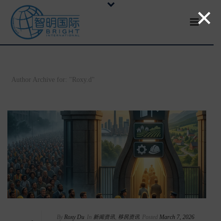
×
Author Archive for: "Roxy.d"
By
Roxy Du
In
新闻资讯
,
移民资讯
Posted
March 7, 2026