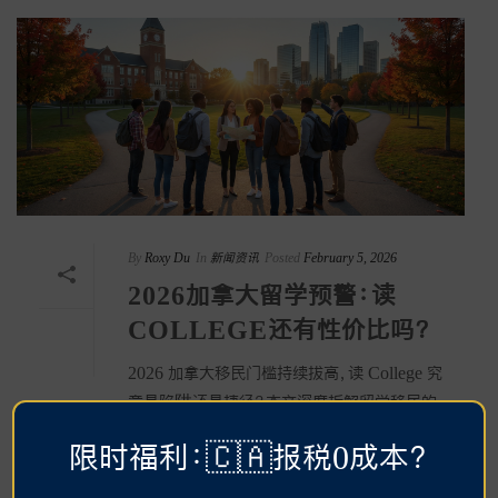
By
Roxy Du
In
新闻资讯
Posted
February 5, 2026
2026加拿大留学预警：读
COLLEGE还有性价比吗？
2026 加拿大移民门槛持续拔高，读 College 究
竟是陷阱还是捷径？本文深度拆解留学移民的
三层底层逻辑：专业真实匹配度、工签覆盖周期
限时福利：🇨🇦报税0成本？
以及省提名（PNP）与 NOC 代码的精准对标。
教你如何将留学从“慢性内耗”转变为“高效跳