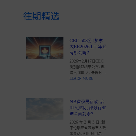
往期精选
CEC 508分！加拿
大EE2026上半年还
有机会吗？
2026年2月17日CEC
类别抽签结果公布：邀
请 6,000 人，最低分数
508。本文深度拆解加
LEARN MORE
拿大快速通道EE超过
1.6万名高分段候选人
的积压现状，并预测
NB省移民新政：启
2026年上半年可能的
低分上岸窗口期。
用入池制，部分行业
遭全面封杀？
2026 年 2 月 3 日，新
不伦瑞克省宣布重大政
策变动：AIP 项目启用