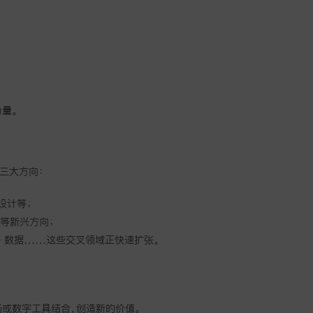
量。
三大方向：
设计等；
康等新兴方向；
育 + 数据……这些交叉领域正快速扩张。
场或数字工具结合，创造新的价值。