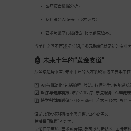
医疗结合数据分析；
商科融合AI决策与技术运营；
艺术与数字传播结合，拓展创意边界。
当学科之间不再泾渭分明，
“多元融合”
就是新的专业力
🤖 未来十年的“黄金赛道”
从全球趋势来看，未来十年的人才紧缺领域主要集中在
1️⃣
AI与自动化
：包括编程、算法、数据科学、智能系统
2️⃣
医疗与健康科技
：结合AI医疗、康复服务、心理健
3️⃣
跨学科创新岗位
：科技 + 商科、艺术 + 技术、教
但是，如果你对科技不感兴趣，也不必焦虑。
关键是“跨界”
的能力。
无论你学商科、艺术或传媒，都可以与新技术、国际市