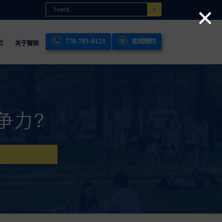
×
778-783-0123
在线预约
栏
关于智明
争力？