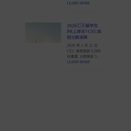
候选人池系统，停止先
LEARN MORE
到先得；餐饮、住宿、零
售等多个行业及职业暂
停受理。海外申请人仅
2026🇨🇦留学生
限医疗、教育和建筑三
大赛道 。本文为您拆解
PR上岸年？CEC类
政策细节与应对策略。
别分数连降
2026 年 1 月 21 日
CEC 类别发放 6,000
份邀请，分数降至 509
分。本文拆解分数连降
LEARN MORE
背后的政策信号，分析
为何本地教育背景与 3
年毕业工签（PGWP）
是核心优势。针对“犹
豫期”留学生提供提分
策略与省提名（PNP）
闭环方案，助您抓住
2026 年初的政策红利
。