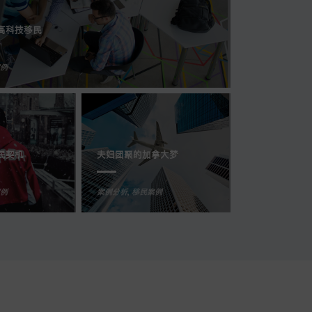
高科技移民
例
的移民契机
的加拿大梦
袭，最新移民好去处
断，把握机遇实现移民梦
民契机
夫妇团聚的加拿大梦
例
例
例
例
February 2, 2024
January 26, 2024
January 10, 2024
December 20, 2023
例
案例分析
,
移民案例