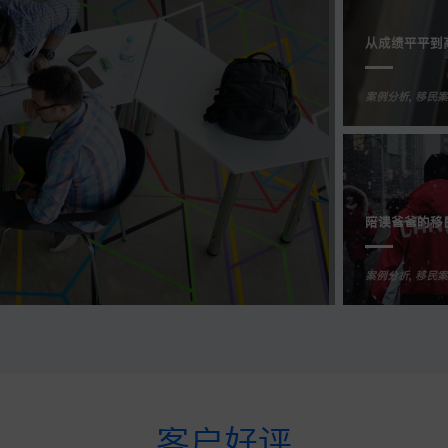
从成绩平平到
案例分析
,
移民案
陪读爸爸
夫妇团聚
移民热潮来
因病学业中
陪读爸爸的移
案例分析
案例分析
案例分析
案例分析
,
,
,
,
移民案
移民案
移民案
移民案
案例分析
,
移民案
客户好评