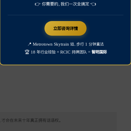
👉 你需要的，我们一次全搞定 👈
语或西语）
，
立即咨询详情
，在
求职、跨国合作、政府或国际组织职位
上，都更具优势。
球力
📍 Metrotown Skytrain 站，步行 1 分钟直达
🏆 18 年行业经验 + RCIC 持牌团队 =
智明国际
）”的人，才会在未来十年真正拥有话语权。