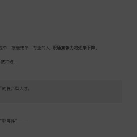
握单一技能或单一专业的人，
职场竞争力将逐渐下降
。
界被打破。
通”的复合型人才。
“延展性”——