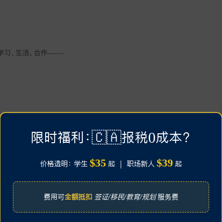
学习、生活、合作——
限时福利：🇨🇦报税0成本？
$35
$39
价格透明： 学生
起 ｜ 职场新人
起
费用可
全额抵扣
签证/移民/教育/规划
服务费