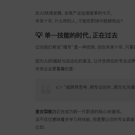
在AI快速发展、全球产业加速变革的今天，
未来十年，什么样的人，才能在职场中脱颖而出？
💡 单一技能的时代，正在过去
过去我们常说“精专”是一种优势，但在未来十年，只掌
因为AI的崛起与自动化的普及，让许多岗位的专业边
未来企业更看重的是：
👉 “能跨界思考、跨专业协作、跨文化沟
复合型能力
正在成为新一代职场的核心关键词。
这不仅仅意味着多学几样技能，而是要让你的专业具备
比如：