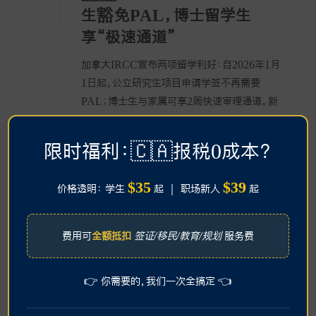
生豁免PAL，博士留学生
享“极速通道”
加拿大IRCC宣布两项留学利好：自2026年1月
1日起，公立研究生项目申请学签不再需要
PAL；博士生与家属可享2周快速审理通道。新
政将简化流程、加快高等教育签证审批。
限时福利：🇨🇦报税0成本？
READ MORE
$35
$39
价格透明： 学生
起 ｜ 职场新人
起
费用可
全额抵扣
签证/移民/教育/规划
服务费
👉 你需要的，我们一次全搞定 👈