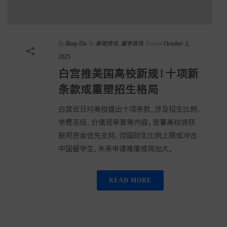
By
Roxy Du
In
新闻资讯
,
留学资讯
Posted
October 3,
2025
白宫推美国高校新规！十项新
条款或重塑招生格局
白宫近日对高校提出十项条款，涉及招生比例、
学费冻结、价值观审查等内容。签署高校将获
联邦资金优先支持，但国际生比例上限或冲击
中国留学生，未来申请难度或将加大。
READ MORE