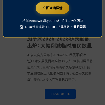
立即咨询详情
📍 Metrotown Skytrain 站，步行 1 分钟直达
By
Roxy Du
In
新闻资讯
,
留学资讯
,
移民资讯
,
签证资讯
🏆 18 年行业经验 + RCIC 持牌团队 =
智明国际
Posted
November 4, 2025
加拿大2026-2028移民配额
出炉：大幅削减临时居民数量
加拿大官方公布《2026–2028移民配额计
划》：永久居民目标维持38万人，但临时居民将
削减43%。重点转向经济移民与紧缺行业，留
学生和短期工人配额明显下降。法语移民比例
逐年提高，双语人才将更具竞争力。
READ MORE